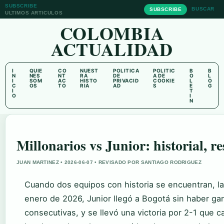
SUBSCRIBE
BUSCAR
SUBSCRIBE
ULTIMOS ARTICULOS
COLOMBIA
ACTUALIDAD
I
QUIE
CO
NUEST
POLITICA
POLITIC
B
B
N
NES
NT
RA
DE
A DE
O
L
I
SOM
AC
HISTO
PRIVACID
COOKIE
L
O
C
OS
TO
RIA
AD
S
E
G
I
T
O
I
N
Millonarios vs Junior: historial, r
JUAN MARTINEZ • 2026-06-07 • REVISADO POR SANTIAGO RODRIGUEZ
Cuando dos equipos con historia se encuentran, la
enero de 2026, Junior llegó a Bogotá sin haber ga
consecutivas, y se llevó una victoria por 2-1 que c