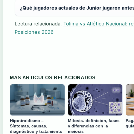
¿Qué jugadores actuales de Junior jugaron antes
Lectura relacionada:
Tolima vs Atlético Nacional: 
Posiciones 2026
MAS ARTICULOS RELACIONADOS
Hipotiroidismo –
Mitosis: definición, fases
Paga
Síntomas, causas,
y diferencias con la
guí
diagnóstico y tratamiento
meiosis