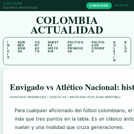
SUBSCRIBE
BUSCAR
SUBSCRIBE
ULTIMOS ARTICULOS
COLOMBIA
ACTUALIDAD
I
QUIE
CO
NUEST
POLITICA
POLITIC
B
B
N
NES
NT
RA
DE
A DE
O
L
I
SOM
AC
HISTO
PRIVACID
COOKIE
L
O
C
OS
TO
RIA
AD
S
E
G
I
T
O
I
N
Envigado vs Atlético Nacional: hist
SANTIAGO RODRIGUEZ • 2026-07-04 • REVISADO POR JUAN MARTINEZ
Para cualquier aficionado del fútbol colombiano, e
más que tres puntos en la tabla. Es un clásico anti
vuelan y una rivalidad que cruza generaciones.