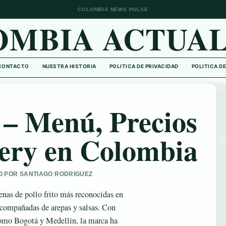
COLOMBIA NEWS PULSE
OMBIA ACTUAL
CONTACTO
NUESTRA HISTORIA
POLITICA DE PRIVACIDAD
POLITICA D
 – Menú, Precios
very en Colombia
DO POR SANTIAGO RODRIGUEZ
enas de pollo frito más reconocidas en
acompañadas de arepas y salsas. Con
como Bogotá y Medellín, la marca ha