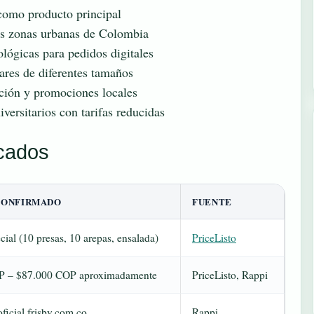
 como producto principal
les zonas urbanas de Colombia
lógicas para pedidos digitales
res de diferentes tamaños
ación y promociones locales
iversitarios con tarifas reducidas
icados
CONFIRMADO
FUENTE
al (10 presas, 10 arepas, ensalada)
PriceListo
P – $87.000 COP aproximadamente
PriceListo, Rappi
oficial frisby.com.co
Rappi