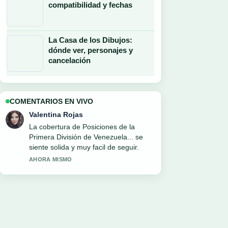
compatibilidad y fechas
La Casa de los Dibujos:
dónde ver, personajes y
cancelación
COMENTARIOS EN VIVO
Andres Castillo
Muy buen trabajo de verificacion sobre
Vuelos Cali Bogotá: Precios,
Aerolíneas y Duración. Mas medios
deberian escribir asi.
3 MIN ATRAS