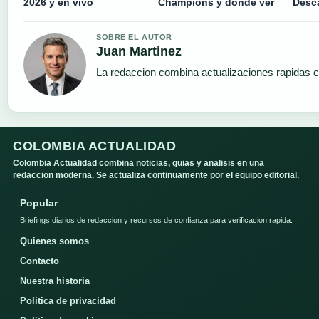
2026 y en vivo
Champions y dónde ver
Desca
SOBRE EL AUTOR
Juan Martinez
La redaccion combina actualizaciones rapidas c
COLOMBIA ACTUALIDAD
Colombia Actualidad combina noticias, guias y analisis en una
redaccion moderna. Se actualiza continuamente por el equipo editorial.
Popular
Briefings diarios de redaccion y recursos de confianza para verificacion rapida.
Quienes somos
Contacto
Nuestra historia
Politica de privacidad