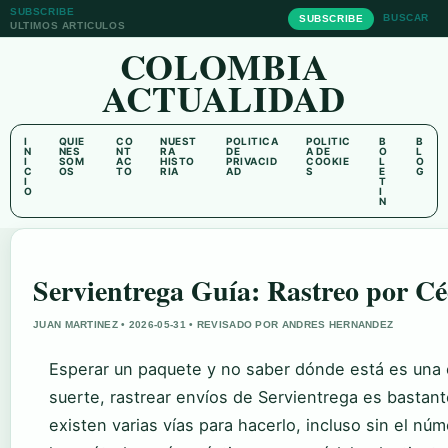
SUBSCRIBE
BUSCAR
SUBSCRIBE
ULTIMOS ARTICULOS
COLOMBIA
ACTUALIDAD
I
QUIE
CO
NUEST
POLITICA
POLITIC
B
B
N
NES
NT
RA
DE
A DE
O
L
I
SOM
AC
HISTO
PRIVACID
COOKIE
L
O
C
OS
TO
RIA
AD
S
E
G
I
T
O
I
N
Servientrega Guía: Rastreo por Cé
JUAN MARTINEZ • 2026-05-31 • REVISADO POR ANDRES HERNANDEZ
Esperar un paquete y no saber dónde está es una
suerte, rastrear envíos de Servientrega es bastant
existen varias vías para hacerlo, incluso sin el nú