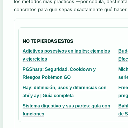
los métodos más prácticos —por cédula, destinatar
concretos para que sepas exactamente qué hacer.
NO TE PIERDAS ESTOS
Adjetivos posesivos en inglés: ejemplos
Bude
y ejercicios
Efec
PGSharp: Seguridad, Cooldown y
Mich
Riesgos Pokémon GO
seri
Hay: definición, usos y diferencias con
Free
ahí y ay | Guía completa
preg
Sistema digestivo y sus partes: guía con
Bahí
funciones
de 