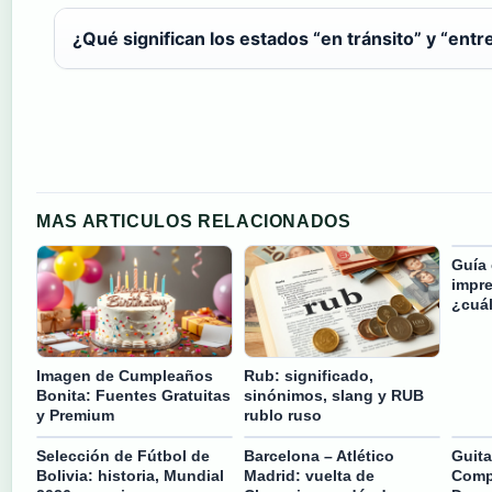
¿Qué significan los estados “en tránsito” y “ent
MAS ARTICULOS RELACIONADOS
Guía 
impre
¿cuá
Imagen de Cumpleaños
Rub: significado,
Bonita: Fuentes Gratuitas
sinónimos, slang y RUB
y Premium
rublo ruso
Selección de Fútbol de
Barcelona – Atlético
Guita
Bolivia: historia, Mundial
Madrid: vuelta de
Compl