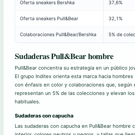
Oferta sneakers Bershka
37,6%
Oferta sneakers Pull&Bear
32,1%
Colaboraciones Pull&Bear/Bershka
5% de cole
Sudaderas Pull&Bear hombre
Pull&Bear concentra su estrategia en un público jo
El grupo Inditex orienta esta marca hacia hombre
con énfasis en color y colaboraciones que, según 
representan un 5% de las colecciones y elevan los
habituales.
Sudaderas con capucha
Las sudaderas con capucha en Pull&Bear hombre c
interior, colores neutros y negros, y tallas que ll