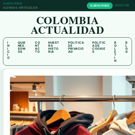
SUBSCRIBE
BUSCAR
SUBSCRIBE
ULTIMOS ARTICULOS
COLOMBIA
ACTUALIDAD
I
QUIE
CO
NUEST
POLITICA
POLITIC
B
B
N
NES
NT
RA
DE
A DE
O
L
I
SOM
AC
HISTO
PRIVACID
COOKIE
L
O
C
OS
TO
RIA
AD
S
E
G
I
T
O
I
N