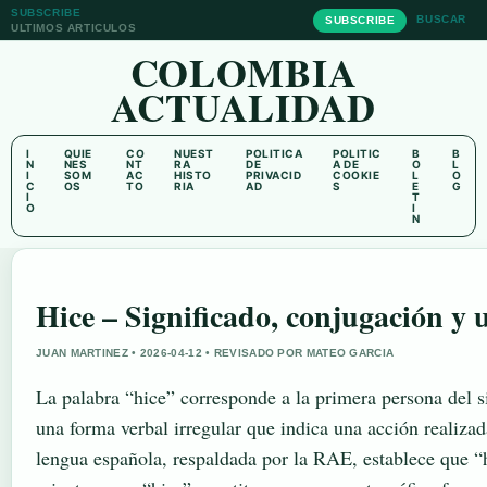
SUBSCRIBE
BUSCAR
SUBSCRIBE
ULTIMOS ARTICULOS
COLOMBIA
ACTUALIDAD
I
QUIE
CO
NUEST
POLITICA
POLITIC
B
B
N
NES
NT
RA
DE
A DE
O
L
I
SOM
AC
HISTO
PRIVACID
COOKIE
L
O
C
OS
TO
RIA
AD
S
E
G
I
T
O
I
N
Hice – Significado, conjugación y
JUAN MARTINEZ • 2026-04-12 • REVISADO POR MATEO GARCIA
La palabra “hice” corresponde a la primera persona del si
una forma verbal irregular que indica una acción realiza
lengua española, respaldada por la RAE, establece que “h