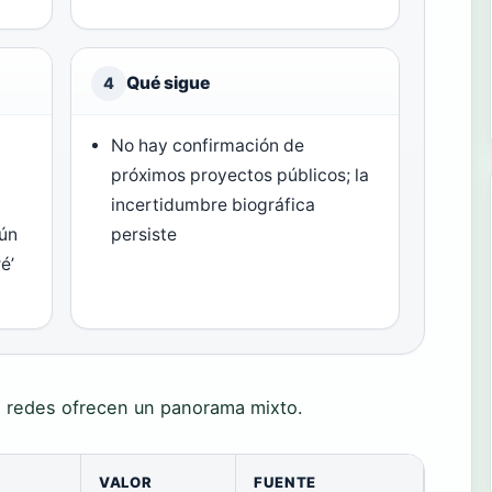
Qué sigue
4
No hay confirmación de
próximos proyectos públicos; la
incertidumbre biográfica
gún
persiste
é’
en redes ofrecen un panorama mixto.
VALOR
FUENTE