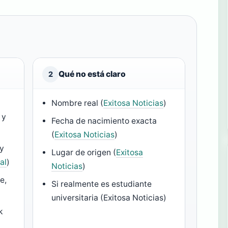
Qué no está claro
2
Nombre real (
Exitosa Noticias
)
 y
Fecha de nacimiento exacta
(
Exitosa Noticias
)
 y
Lugar de origen (
Exitosa
al
)
Noticias
)
e,
Si realmente es estudiante
universitaria (Exitosa Noticias)
k