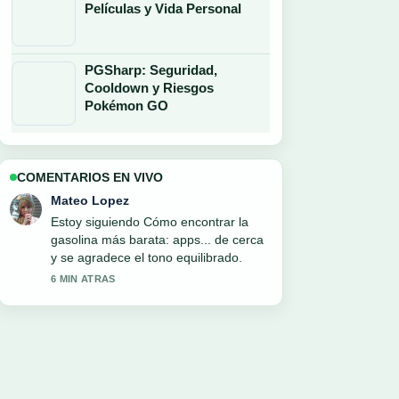
Películas y Vida Personal
PGSharp: Seguridad,
Cooldown y Riesgos
Pokémon GO
COMENTARIOS EN VIVO
Lucia Garcia
Buen contexto sobre El juego del
calamar 3: estreno y.... Por favor sigan
actualizando este hilo en vivo.
8 MIN ATRAS