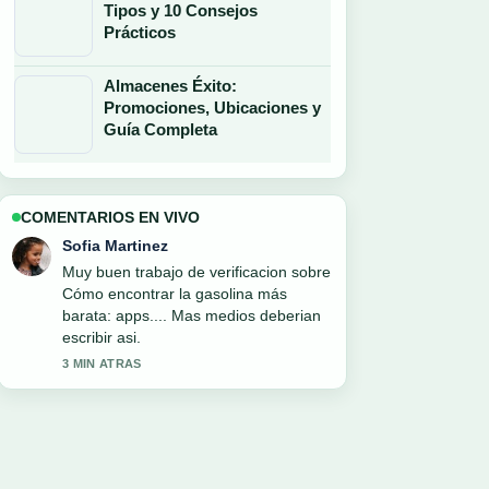
Tipos y 10 Consejos
Prácticos
Almacenes Éxito:
Promociones, Ubicaciones y
Guía Completa
COMENTARIOS EN VIVO
Mateo Lopez
Excelente resumen sobre Reforma
laboral en México: jornada de 40.... Es
la explicacion mas clara que he visto
hoy.
5 MIN ATRAS