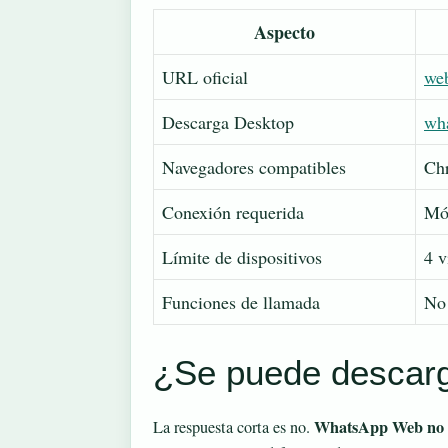
Aspecto
URL oficial
we
Descarga Desktop
wh
Navegadores compatibles
Chr
Conexión requerida
Móv
Límite de dispositivos
4 v
Funciones de llamada
No 
¿Se puede descar
WhatsApp Web no s
La respuesta corta es no.