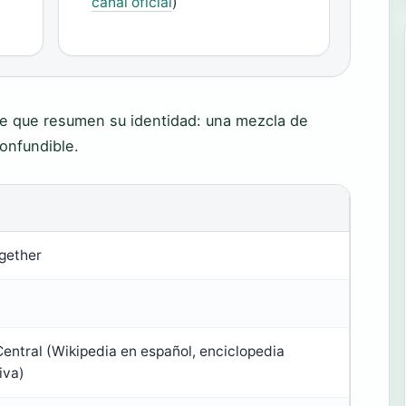
canal oficial
)
ave que resumen su identidad: una mezcla de
confundible.
gether
ntral (Wikipedia en español, enciclopedia
iva)