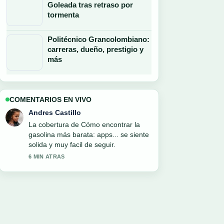
Goleada tras retraso por
tormenta
Politécnico Grancolombiano:
carreras, dueño, prestigio y
más
COMENTARIOS EN VIVO
Sofia Martinez
Muy buen trabajo de verificacion sobre
Reforma laboral en México: jornada de
40.... Mas medios deberian escribir
asi.
8 MIN ATRAS