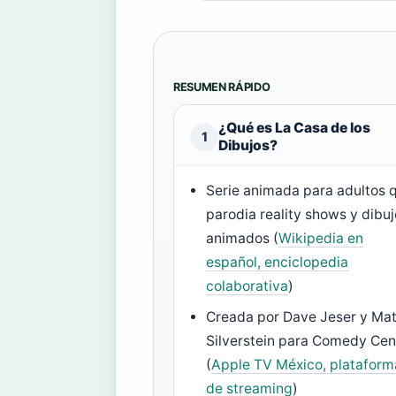
RESUMEN RÁPIDO
¿Qué es La Casa de los
1
Dibujos?
Serie animada para adultos 
parodia reality shows y dibu
animados (
Wikipedia en
español, enciclopedia
colaborativa
)
Creada por Dave Jeser y Mat
Silverstein para Comedy Cen
(
Apple TV México, plataform
de streaming
)