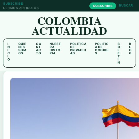
SUBSCRIBE
BUSCAR
SUBSCRIBE
ULTIMOS ARTICULOS
COLOMBIA
ACTUALIDAD
I
QUIE
CO
NUEST
POLITICA
POLITIC
B
B
N
NES
NT
RA
DE
A DE
O
L
I
SOM
AC
HISTO
PRIVACID
COOKIE
L
O
C
OS
TO
RIA
AD
S
E
G
I
T
O
I
N