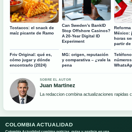
Can Sweden’s BankID
Tostacos: el snack de
Reforma 
Stop Offshore Casinos?
maíz picante de Ramo
México: 
A 20-Year Digital ID
horas se
Experiment
partir de
Friv Original: qué es,
MG: origen, reputación
Teléfono
cómo jugar y dónde
y comparativa – ¿vale la
números 
encontrarlo (2024)
pena
WhatsAp
SOBRE EL AUTOR
Juan Martinez
La redaccion combina actualizaciones rapidas c
COLOMBIA ACTUALIDAD
Colombia Actualidad combina noticias, guias y analisis en una