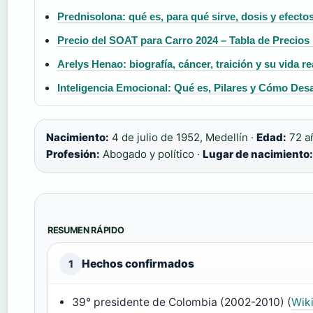
Prednisolona: qué es, para qué sirve, dosis y efect
Precio del SOAT para Carro 2024 – Tabla de Precios 
Arelys Henao: biografía, cáncer, traición y su vida re
Inteligencia Emocional: Qué es, Pilares y Cómo Desa
Nacimiento:
4 de julio de 1952, Medellín ·
Edad:
72 a
Profesión:
Abogado y político ·
Lugar de nacimiento:
RESUMEN RÁPIDO
Hechos confirmados
1
39° presidente de Colombia (2002-2010) (
Wik