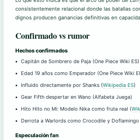
Lo que esto indica es que el arco de poder de Luff
consistentemente relacional donde las batallas c
dignos producen ganancias definitivas en capacid
Confirmado vs rumor
Hechos confirmados
Capitán de Sombrero de Paja (One Piece Wiki ES)
Edad 19 años como Emperador (One Piece Wiki E
Influido directamente por Shanks (
Wikipedia ES
)
Gear Fifth despertar en Wano (Alfabeta Juega)
Hito Hito no Mi: Modelo Nika como fruta real (
Wik
Derrota a Warlords como Crocodile y Doflamingo
Especulación fan