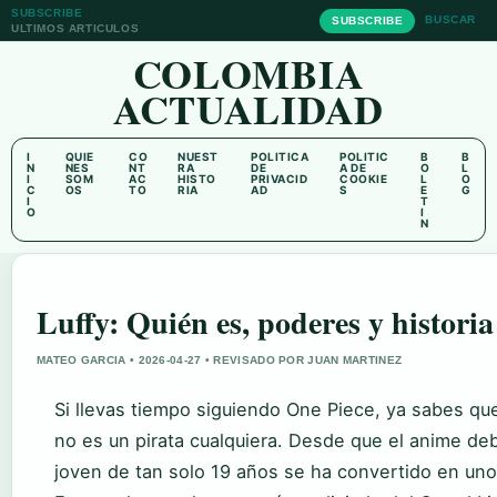
SUBSCRIBE
BUSCAR
SUBSCRIBE
ULTIMOS ARTICULOS
COLOMBIA
ACTUALIDAD
I
QUIE
CO
NUEST
POLITICA
POLITIC
B
B
N
NES
NT
RA
DE
A DE
O
L
I
SOM
AC
HISTO
PRIVACID
COOKIE
L
O
C
OS
TO
RIA
AD
S
E
G
I
T
O
I
N
Luffy: Quién es, poderes y histori
MATEO GARCIA • 2026-04-27 • REVISADO POR JUAN MARTINEZ
Si llevas tiempo siguiendo One Piece, ya sabes qu
no es un pirata cualquiera. Desde que el anime de
joven de tan solo 19 años se ha convertido en uno