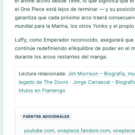
el anime activo desde 1999, lo que significa que el 
el One Piece está lejos de terminar — y su posic
garantiza que cada próximo arco traerá consecuen
mundial para la Marina, los otros Yonko y el propi
Luffy, como Emperador reconocido, asegurará que
continúe redefiniendo el’équilibre de poder en el
durante los arcos restantes del manga.
Lectura relacionada:
Jim Morrison – Biografía, mu
legado de The Doors
·
Jorge Carrascal – Biografía
títulos en Flamengo
FUENTES ADICIONALES
youtube.com
,
onepiece.fandom.com
,
onepiec