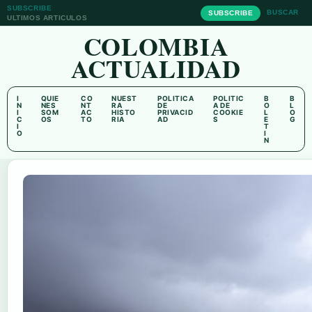
SUBSCRIBE
BUSCAR
SUBSCRIBE
ULTIMOS ARTICULOS
COLOMBIA
ACTUALIDAD
I
QUIE
CO
NUEST
POLITICA
POLITIC
B
B
N
NES
NT
RA
DE
A DE
O
L
I
SOM
AC
HISTO
PRIVACID
COOKIE
L
O
C
OS
TO
RIA
AD
S
E
G
I
T
O
I
N