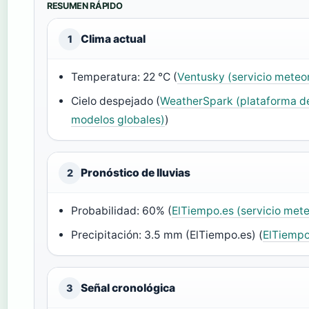
RESUMEN RÁPIDO
Clima actual
1
Temperatura: 22 °C (
Ventusky (servicio meteor
Cielo despejado (
WeatherSpark (plataforma de 
modelos globales)
)
Pronóstico de lluvias
2
Probabilidad: 60% (
ElTiempo.es (servicio met
Precipitación: 3.5 mm (ElTiempo.es) (
ElTiempo
Señal cronológica
3