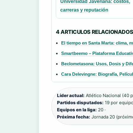
Universidad Javeriana: costos,
carreras y reputación
4 ARTICULOS RELACIONADO
El tiempo en Santa Marta: clima, m
Smartbeemo – Plataforma Educati
Beclometasona: Usos, Dosis y Dif
Cara Delevingne: Biografía, Pelícu
Líder actual:
Atlético Nacional (40 pt
Partidos disputados:
19 por equipo
Equipos en la liga:
20 ·
Próxima fecha:
Jornada 20 (próxim