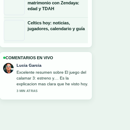
matrimonio con Zendaya:
edad y TDAH
Celtics hoy: noticias,
jugadores, calendario y guía
COMENTARIOS EN VIVO
Daniel Ruiz
Estoy siguiendo Adjetivos posesivos en
inglés: ejemplos y ejercicios de cerca y
se agradece el tono equilibrado.
5 MIN ATRAS