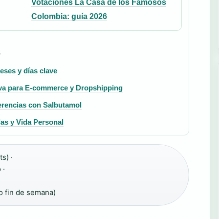
Votaciones La Casa de los Famosos
Colombia: guía 2026
S
eses y días clave
va para E-commerce y Dropshipping
erencias con Salbutamol
las y Vida Personal
s) ·
 ·
o fin de semana)