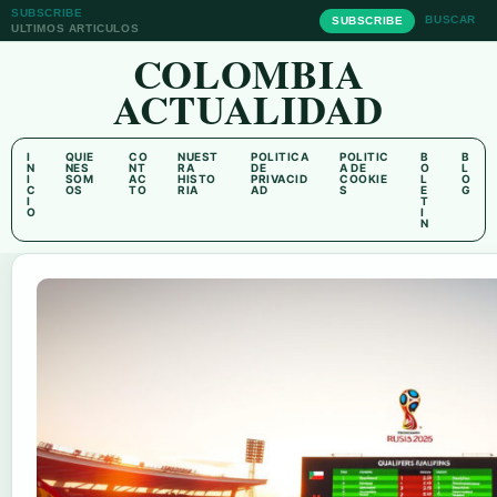
SUBSCRIBE
BUSCAR
SUBSCRIBE
ULTIMOS ARTICULOS
COLOMBIA
ACTUALIDAD
I
QUIE
CO
NUEST
POLITICA
POLITIC
B
B
N
NES
NT
RA
DE
A DE
O
L
I
SOM
AC
HISTO
PRIVACID
COOKIE
L
O
C
OS
TO
RIA
AD
S
E
G
I
T
O
I
N