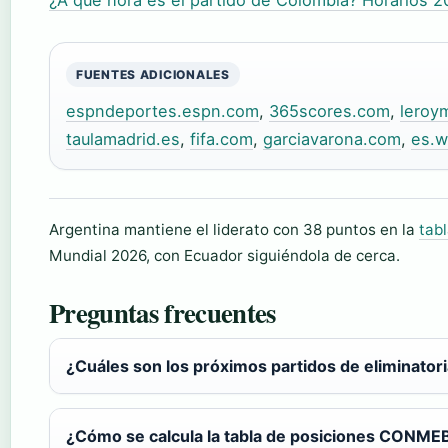
¿A qué hora es el partido de Colombia? Horarios 
FUENTES ADICIONALES
espndeportes.espn.com
,
365scores.com
,
leroym
taulamadrid.es
,
fifa.com
,
garciavarona.com
,
es.w
Argentina mantiene el liderato con 38 puntos en la
tab
Mundial 2026, con Ecuador siguiéndola de cerca.
Preguntas frecuentes
¿Cuáles son los próximos partidos de eliminato
¿Cómo se calcula la tabla de posiciones CONM