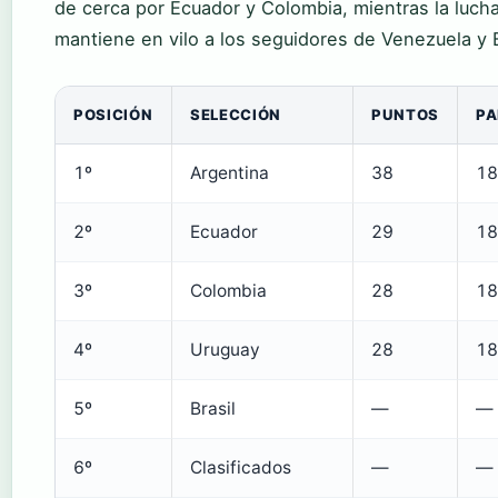
de cerca por Ecuador y Colombia, mientras la luch
mantiene en vilo a los seguidores de Venezuela y B
POSICIÓN
SELECCIÓN
PUNTOS
PA
1º
Argentina
38
18
2º
Ecuador
29
18
3º
Colombia
28
18
4º
Uruguay
28
18
5º
Brasil
—
—
6º
Clasificados
—
—