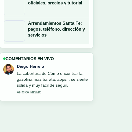
oficiales, precios y tutorial
Arrendamientos Santa Fe:
pagos, teléfono, dirección y
servicios
COMENTARIOS EN VIVO
Valentina Rojas
Muy buen trabajo de verificacion sobre
Reforma laboral en México: jornada de
40.... Mas medios deberian escribir
asi.
3 MIN ATRAS