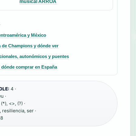
musical ARROA
S
entroamérica y México
ta de Champions y dónde ver
cionales, autonómicos y puentes
 y dónde comprar en España
 DLE:
4 ·
u ·
 (*), <>, (?) ·
, resiliencia, ser ·
8