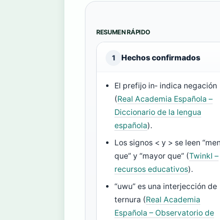
RESUMEN RÁPIDO
Hechos confirmados
1
El prefijo in‑ indica negación
(
Real Academia Española –
Diccionario de la lengua
española
).
Los signos < y > se leen “me
que” y “mayor que” (
Twinkl –
recursos educativos
).
“uwu” es una interjección de
ternura (
Real Academia
Española – Observatorio de