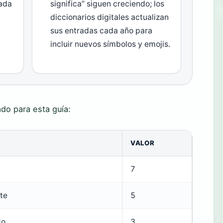
cada
significa” siguen creciendo; los
diccionarios digitales actualizan
sus entradas cada año para
incluir nuevos símbolos y emojis.
ado para esta guía:
VALOR
7
te
5
do
3