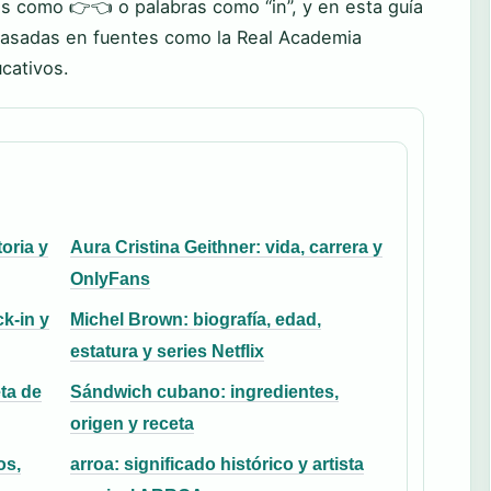
s como 👉👈 o palabras como “in”, y en esta guía
basadas en fuentes como la Real Academia
cativos.
toria y
Aura Cristina Geithner: vida, carrera y
OnlyFans
k-in y
Michel Brown: biografía, edad,
estatura y series Netflix
ta de
Sándwich cubano: ingredientes,
origen y receta
os,
arroa: significado histórico y artista