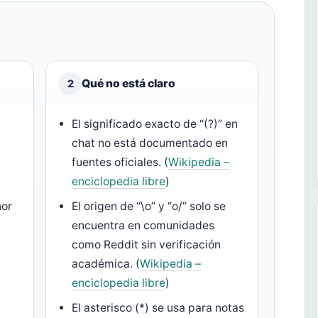
Qué no está claro
2
El significado exacto de “(?)” en
chat no está documentado en
fuentes oficiales. (
Wikipedia –
enciclopedia libre
)
nor
El origen de “\o” y “o/” solo se
encuentra en comunidades
como Reddit sin verificación
académica. (
Wikipedia –
enciclopedia libre
)
El asterisco (*) se usa para notas