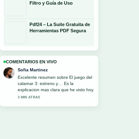
Filtro y Guía de Uso
Pdf24 – La Suite Gratuita de
Herramientas PDF Segura
COMENTARIOS EN VIVO
Mateo Lopez
Estoy siguiendo Internacional de
Bogotá &#8211; Tolima: historial,
resultado... de cerca y se agradece el
tono equilibrado.
5 MIN ATRAS