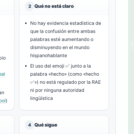
Qué no está claro
2
No hay evidencia estadística de
que la confusión entre ambas
palabras esté aumentando o
disminuyendo en el mundo
hispanohablante
pio
El uso del emoji ✅ junto a la
eal
palabra «hecho» (como «hecho
✅») no está regulado por la RAE
ni por ninguna autoridad
an
lingüística
ool
)
Qué sigue
4