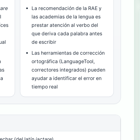
tare
La recomendación de la RAE y
l
las academias de la lengua es
íces
prestar atención al verbo del
que deriva cada palabra antes
ual
de escribir
Las herramientas de corrección
n
ortográfica (LanguageTool,
as
correctores integrados) pueden
la
ayudar a identificar el error en
tiempo real
R
echar (del latín
iactare
)