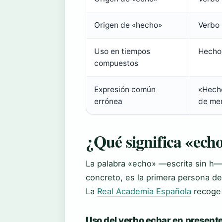
Origen de «hecho»
Verbo 
Uso en tiempos
Hecho 
compuestos
Expresión común
«Hecho
errónea
de me
¿Qué significa «ech
La palabra «echo» —escrita sin h—
concreto, es la primera persona del
La
Real Academia Española
recoge 
Uso del verbo echar en present