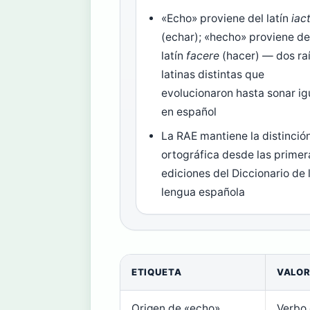
«Echo» proviene del latín
iac
(echar); «hecho» proviene de
latín
facere
(hacer) — dos ra
latinas distintas que
evolucionaron hasta sonar ig
en español
La RAE mantiene la distinció
ortográfica desde las primer
ediciones del Diccionario de 
lengua española
ETIQUETA
VALO
Origen de «echo»
Verbo 