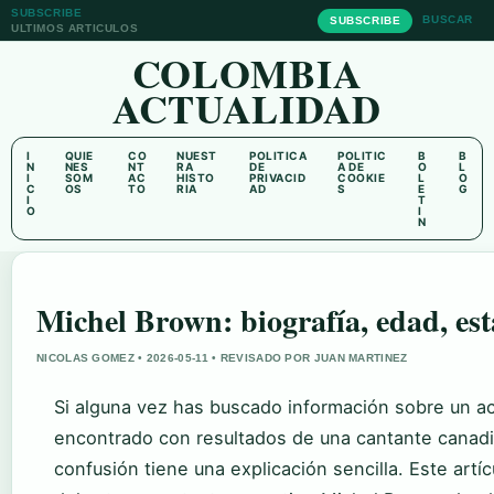
SUBSCRIBE
BUSCAR
SUBSCRIBE
ULTIMOS ARTICULOS
COLOMBIA
ACTUALIDAD
I
QUIE
CO
NUEST
POLITICA
POLITIC
B
B
N
NES
NT
RA
DE
A DE
O
L
I
SOM
AC
HISTO
PRIVACID
COOKIE
L
O
C
OS
TO
RIA
AD
S
E
G
I
T
O
I
N
Michel Brown: biografía, edad, esta
NICOLAS GOMEZ • 2026-05-11 • REVISADO POR JUAN MARTINEZ
Si alguna vez has buscado información sobre un a
encontrado con resultados de una cantante canadi
confusión tiene una explicación sencilla. Este artí