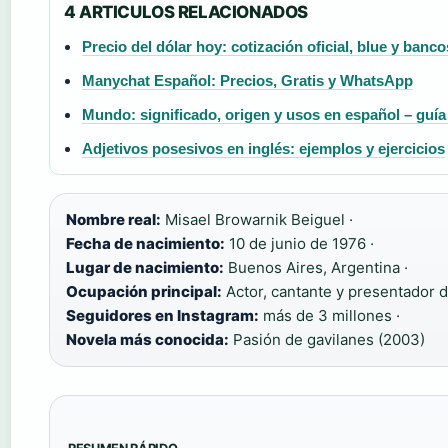
4 ARTICULOS RELACIONADOS
Precio del dólar hoy: cotización oficial, blue y banco
Manychat Español: Precios, Gratis y WhatsApp
Mundo: significado, origen y usos en español – guí
Adjetivos posesivos en inglés: ejemplos y ejercicios
Nombre real:
Misael Browarnik Beiguel ·
Fecha de nacimiento:
10 de junio de 1976 ·
Lugar de nacimiento:
Buenos Aires, Argentina ·
Ocupación principal:
Actor, cantante y presentador de
Seguidores en Instagram:
más de 3 millones ·
Novela más conocida:
Pasión de gavilanes (2003)