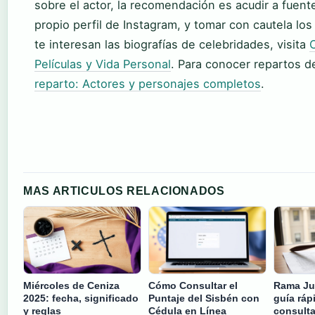
sobre el actor, la recomendación es acudir a fuen
propio perfil de Instagram, y tomar con cautela los 
te interesan las biografías de celebridades, visita
C
Películas y Vida Personal
. Para conocer repartos d
reparto: Actores y personajes completos
.
MAS ARTICULOS RELACIONADOS
Miércoles de Ceniza
Cómo Consultar el
Rama Jud
2025: fecha, significado
Puntaje del Sisbén con
guía ráp
y reglas
Cédula en Línea
consulta