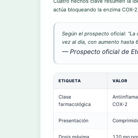
Cuatro hechos clave resumen la ide
actúa bloqueando la enzima COX-2, 
Según el prospecto oficial: “La
vez al día, con aumento hasta 6
— Prospecto oficial de E
ETIQUETA
VALOR
Clase
Antiinflama
farmacológica
COX-2
Presentación
Comprimido
Dosis máxima
120 mg por