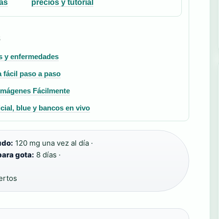
as
precios y tutorial
S
es y enfermedades
 fácil paso a paso
Imágenes Fácilmente
icial, blue y bancos en vivo
udo:
120 mg una vez al día ·
para gota:
8 días ·
ertos