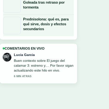
Goleada tras retraso por
tormenta
Prednisolona: qué es, para
qué sirve, dosis y efectos
secundarios
COMENTARIOS EN VIVO
Daniel Ruiz
La cobertura de Internacional de
Bogotá &#8211; Tolima: historial,
resultado... se siente solida y muy facil
de seguir.
8 MIN ATRAS