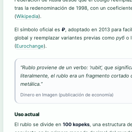
tras la redenominación de 1998, con un coeficient
(
Wikipedia
).
El símbolo oficial es
₽
, adoptado en 2013 para facili
global y reemplazar variantes previas como
руб
o 
(
Eurochange
).
“Rublo proviene de un verbo: ‘rubit’, que signific
literalmente, el rublo era un fragmento cortado 
metálica.”
Dinero en Imagen (publicación de economía)
Uso actual
El rublo se divide en
100 kopeks
, una estructura d