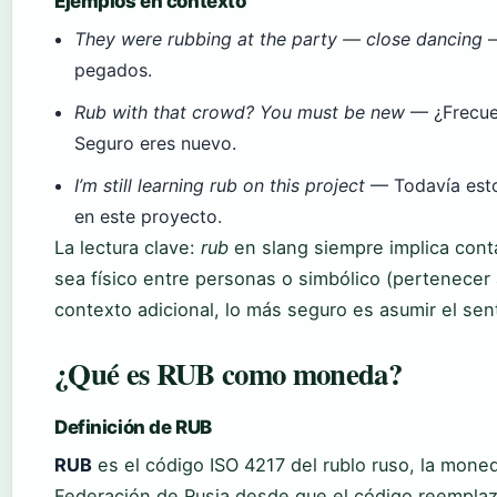
Ejemplos en contexto
They were rubbing at the party — close dancing
—
pegados.
Rub with that crowd? You must be new
— ¿Frecue
Seguro eres nuevo.
I’m still learning rub on this project
— Todavía est
en este proyecto.
La lectura clave:
rub
en slang siempre implica cont
sea físico entre personas o simbólico (pertenecer 
contexto adicional, lo más seguro es asumir el sent
¿Qué es RUB como moneda?
Definición de RUB
RUB
es el código ISO 4217 del rublo ruso, la moneda
Federación de Rusia desde que el código reemplaz