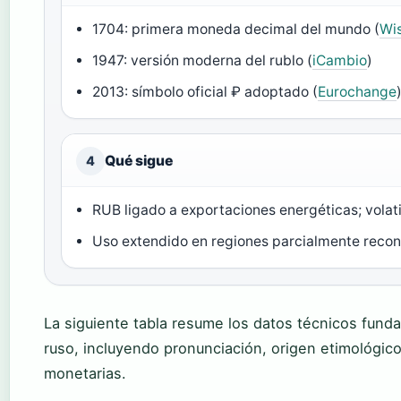
1704: primera moneda decimal del mundo (
Wi
1947: versión moderna del rublo (
iCambio
)
2013: símbolo oficial ₽ adoptado (
Eurochange
Qué sigue
4
RUB ligado a exportaciones energéticas; volat
Uso extendido en regiones parcialmente reco
La siguiente tabla resume los datos técnicos fund
ruso, incluyendo pronunciación, origen etimológic
monetarias.