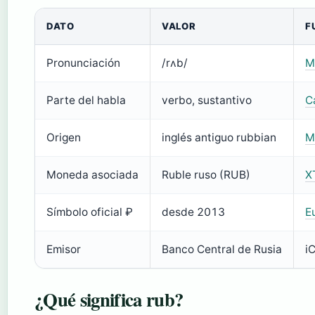
DATO
VALOR
F
Pronunciación
/rʌb/
M
Parte del habla
verbo, sustantivo
C
Origen
inglés antiguo rubbian
M
Moneda asociada
Ruble ruso (RUB)
X
Símbolo oficial ₽
desde 2013
E
Emisor
Banco Central de Rusia
i
¿Qué significa rub?