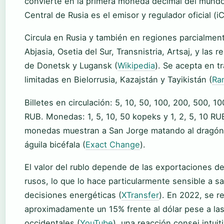
convierte en la primera moneda decimal del mundo
Central de Rusia es el emisor y regulador oficial (i
Circula en Rusia y también en regiones parcialmen
Abjasia, Osetia del Sur, Transnistria, Artsaj, y las 
de Donetsk y Lugansk (
Wikipedia
). Se acepta en t
limitadas en Bielorrusia, Kazajstán y Tayikistán (
Ra
Billetes en circulación: 5, 10, 50, 100, 200, 500, 
RUB. Monedas: 1, 5, 10, 50 kopeks y 1, 2, 5, 10 RU
monedas muestran a San Jorge matando al dragón; l
águila bicéfala (
Exact Change
).
El valor del rublo depende de las exportaciones de
rusos, lo que lo hace particularmente sensible a s
decisiones energéticas (
XTransfer
). En 2022, se r
aproximadamente un 15% frente al dólar pese a la
occidentales (
YouTube
), una reacción consej intuit