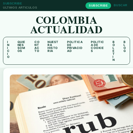
SUBSCRIBE
BUSCAR
SUBSCRIBE
ULTIMOS ARTICULOS
COLOMBIA
ACTUALIDAD
I
QUIE
CO
NUEST
POLITICA
POLITIC
B
B
N
NES
NT
RA
DE
A DE
O
L
I
SOM
AC
HISTO
PRIVACID
COOKIE
L
O
C
OS
TO
RIA
AD
S
E
G
I
T
O
I
N