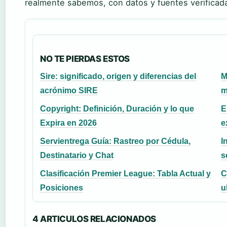
realmente sabemos, con datos y fuentes verificad
NO TE PIERDAS ESTOS
Sire: significado, origen y diferencias del
M
acrónimo SIRE
m
Copyright: Definición, Duración y lo que
E
Expira en 2026
e
Servientrega Guía: Rastreo por Cédula,
I
Destinatario y Chat
s
Clasificación Premier League: Tabla Actual y
C
Posiciones
u
4 ARTICULOS RELACIONADOS