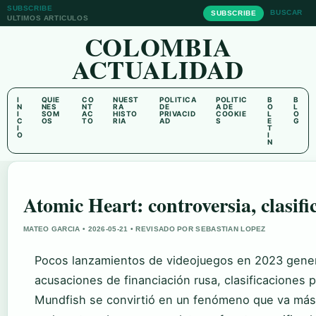
SUBSCRIBE
BUSCAR
SUBSCRIBE
ULTIMOS ARTICULOS
COLOMBIA
ACTUALIDAD
I
QUIE
CO
NUEST
POLITICA
POLITIC
B
B
N
NES
NT
RA
DE
A DE
O
L
I
SOM
AC
HISTO
PRIVACID
COOKIE
L
O
C
OS
TO
RIA
AD
S
E
G
I
T
O
I
N
Atomic Heart: controversia, clasif
MATEO GARCIA • 2026-05-21 • REVISADO POR SEBASTIAN LOPEZ
Pocos lanzamientos de videojuegos en 2023 gene
acusaciones de financiación rusa, clasificaciones po
Mundfish se convirtió en un fenómeno que va más a