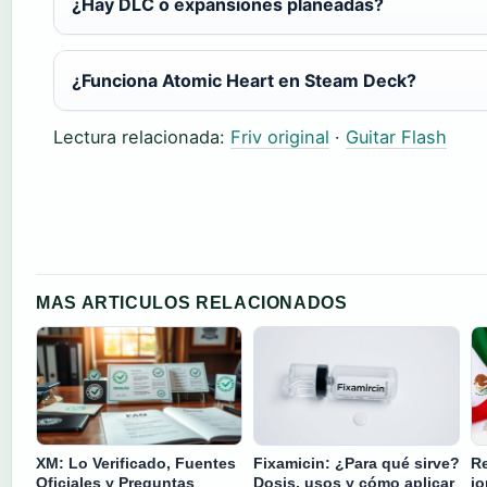
¿Hay DLC o expansiones planeadas?
¿Funciona Atomic Heart en Steam Deck?
Lectura relacionada:
Friv original
·
Guitar Flash
MAS ARTICULOS RELACIONADOS
XM: Lo Verificado, Fuentes
Fixamicin: ¿Para qué sirve?
Re
Oficiales y Preguntas
Dosis, usos y cómo aplicar
jo