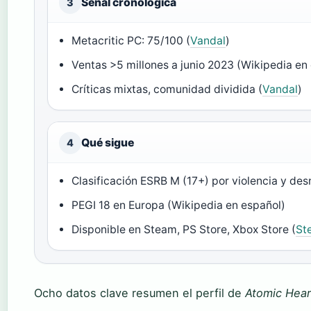
Señal cronológica
3
Metacritic PC: 75/100 (
Vandal
)
Ventas >5 millones a junio 2023 (Wikipedia en
Críticas mixtas, comunidad dividida (
Vandal
)
Qué sigue
4
Clasificación ESRB M (17+) por violencia y des
PEGI 18 en Europa (Wikipedia en español)
Disponible en Steam, PS Store, Xbox Store (
St
Ocho datos clave resumen el perfil de
Atomic Hear