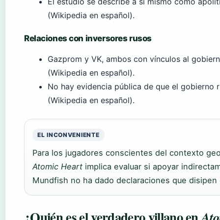
El estudio se describe a sí mismo como apolít
(Wikipedia en español).
Relaciones con inversores rusos
Gazprom y VK, ambos con vínculos al gobierno
(Wikipedia en español).
No hay evidencia pública de que el gobierno r
(Wikipedia en español).
EL INCONVENIENTE
Para los jugadores conscientes del contexto geo
Atomic Heart
implica evaluar si apoyar indirecta
Mundfish no ha dado declaraciones que disipen
¿Quién es el verdadero villano en
Ato