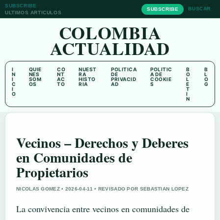
SUBSCRIBE
BUSCAR
SUBSCRIBE
ULTIMOS ARTICULOS
COLOMBIA
ACTUALIDAD
I
QUIE
CO
NUEST
POLITICA
POLITIC
B
B
N
NES
NT
RA
DE
A DE
O
L
I
SOM
AC
HISTO
PRIVACID
COOKIE
L
O
C
OS
TO
RIA
AD
S
E
G
I
T
O
I
N
Vecinos – Derechos y Deberes
en Comunidades de
Propietarios
NICOLAS GOMEZ • 2026-04-11 • REVISADO POR SEBASTIAN LOPEZ
La convivencia entre vecinos en comunidades de