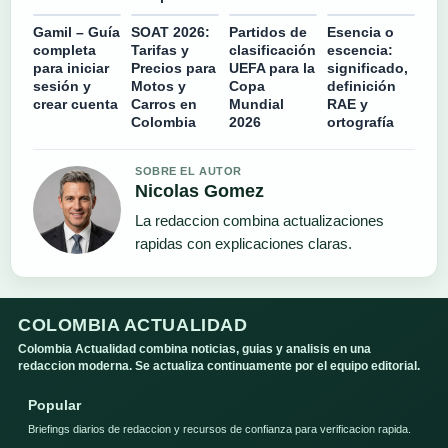
Gamil – Guía
SOAT 2026:
Partidos de
Esencia o
completa
Tarifas y
clasificación
escencia:
para iniciar
Precios para
UEFA para la
significado,
sesión y
Motos y
Copa
definición
crear cuenta
Carros en
Mundial
RAE y
Colombia
2026
ortografía
SOBRE EL AUTOR
Nicolas Gomez
La redaccion combina actualizaciones
rapidas con explicaciones claras.
COLOMBIA ACTUALIDAD
Colombia Actualidad combina noticias, guias y analisis en una
redaccion moderna. Se actualiza continuamente por el equipo editorial.
Popular
Briefings diarios de redaccion y recursos de confianza para verificacion rapida.