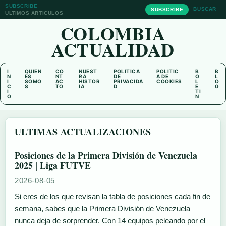
SUBSCRIBE
BUSCAR
SUBSCRIBE
ULTIMOS ARTICULOS
COLOMBIA
ACTUALIDAD
I
QUIEN
CO
NUEST
POLITICA
POLITIC
B
B
N
ES
NT
RA
DE
A DE
O
L
I
SOMO
AC
HISTOR
PRIVACIDA
COOKIES
L
O
C
S
TO
IA
D
E
G
I
TI
O
N
ULTIMAS ACTUALIZACIONES
Posiciones de la Primera División de Venezuela
2025 | Liga FUTVE
2026-08-05
Si eres de los que revisan la tabla de posiciones cada fin de
semana, sabes que la Primera División de Venezuela
nunca deja de sorprender. Con 14 equipos peleando por el