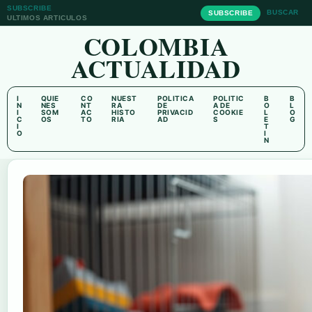
SUBSCRIBE
BUSCAR
SUBSCRIBE
ULTIMOS ARTICULOS
COLOMBIA
ACTUALIDAD
I
QUIE
CO
NUEST
POLITICA
POLITIC
B
B
N
NES
NT
RA
DE
A DE
O
L
I
SOM
AC
HISTO
PRIVACID
COOKIE
L
O
C
OS
TO
RIA
AD
S
E
G
I
T
O
I
N