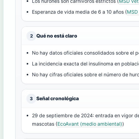
Los hurones son carnívoros estrictos (
MSD Vet
Esperanza de vida media de 6 a 10 años (
MSD 
Qué no está claro
2
No hay datos oficiales consolidados sobre el
La incidencia exacta del insulinoma en pobla
No hay cifras oficiales sobre el número de hu
Señal cronológica
3
29 de septiembre de 2024: entrada en vigor de
mascotas (
EcoAvant (medio ambiental)
)