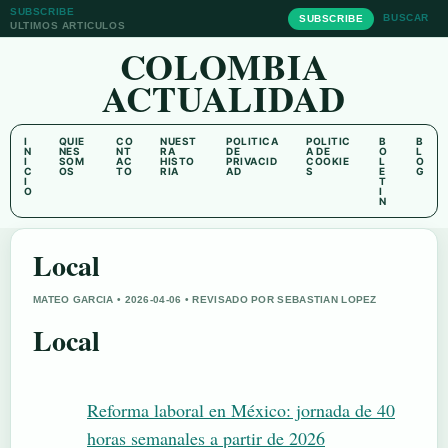
SUBSCRIBE
BUSCAR
SUBSCRIBE
ULTIMOS ARTICULOS
COLOMBIA
ACTUALIDAD
I
QUIE
CO
NUEST
POLITICA
POLITIC
B
B
N
NES
NT
RA
DE
A DE
O
L
I
SOM
AC
HISTO
PRIVACID
COOKIE
L
O
C
OS
TO
RIA
AD
S
E
G
I
T
O
I
N
Local
MATEO GARCIA • 2026-04-06 • REVISADO POR SEBASTIAN LOPEZ
Local
Reforma laboral en México: jornada de 40
horas semanales a partir de 2026