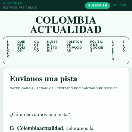
SUBSCRIBE
BUSCAR
SUBSCRIBE
ULTIMOS ARTICULOS
COLOMBIA
ACTUALIDAD
I
QUIE
CO
NUEST
POLITICA
POLITIC
B
B
N
NES
NT
RA
DE
A DE
O
L
I
SOM
AC
HISTO
PRIVACID
COOKIE
L
O
C
OS
TO
RIA
AD
S
E
G
I
T
O
I
N
Envianos una pista
MATEO GARCIA • 2026-04-06 • REVISADO POR SANTIAGO RODRIGUEZ
¿Cómo enviarnos una pista?
Colombiaactualidad
En
, valoramos la